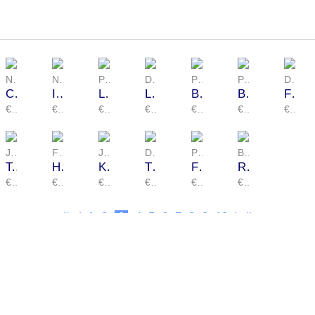
pastel
(4)
zeefdruk
(1)
Nissan Engel
Nissan Engel
Peter John Voormeij
Desmet
Piet Brandjes
Piet Brandjes
Diana van Hal
Cathedrale II 64/75
Improvisation II 10/75
Lions bay
La herbe rouge 33/77
Bakkummer duinen I
Bakkummer duinen II
Fata morgana 33/40
€ 923,00
€ 923,00
€ 2.640,00
€ 358,00
€ 891,00
€ 810,00
€ 599,00
Jan van Diemen
Fiedlerova
Jean Ruiter
Diana van Hal
Peter John Voormeij
Barbara Houwers
Tennis
Herrinneringen aan venetie
Kobeshimi II
The view
False creek
Rode gestalte
€ 620,00
€ 1.513,00
€ 2.365,00
€ 599,00
€ 2.640,00
€ 3.138,00
1
2
3
4
5
6
7
8
9
10