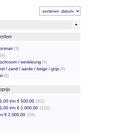
rsfeer
 primair
(3)
(6)
chroom / eenkleurig
(4)
el / zand / aarde / beige / grijs
(8)
el
(8)
g
(85)
leurig / bont
prijs
(62)
m
(15)
1,00 t/m € 500,00
(52)
(2)
1,00 t/m € 1.000,00
(115)
 / wit
(2)
n € 2.000,00
(39)