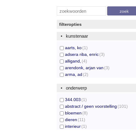
zoek
filteropties
kunstenaar
aarts, ko
(1)
adsera riba, enric
(3)
alligand,
(4)
arendonk, arjan van
(3)
arma, ad
(2)
baginska-andrejew, d.
(1)
boers, a.
onderwerp
(1)
bosa, dario
(1)
344.003
(1)
bradley, martin
(2)
abstract / geen voorstelling
(101)
brandjes, piet
(8)
bloemen
(8)
brauck,
(1)
dieren
(11)
bremer, saskia
(1)
interieur
(1)
buttstedt, lon
(7)
landschap
(18)
canini,
(3)