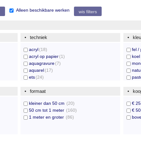
Alleen beschikbare werken
wis filters
techniek
kleu
acryl
(18)
fel /
acryl op papier
(1)
koel
aquagravure
(7)
mono
aquarel
(17)
natur
ets
(24)
past
foto
(23)
rusti
gemengde techn.
formaat
(33)
veelk
koop
gouache
(3)
war
kleiner dan 50 cm
(20)
€ 25
houtsnede
(4)
wild
50 cm tot 1 meter
(160)
€ 50
kl.zeefdruk
(72)
zwart
1 meter en groter
(86)
bove
litho
(21)
monotype
(6)
n.v.t.
(3)
olieverf
(29)