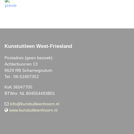
Kunstuitleen West-Friesland
Postadres (geen bezoek):
Achterbuorren 13
8629 RB Scharnegoutum
Tel.: 06-51607352
KvK 36047705
BTWnr. NL 804554493B01
info@kunstuitleenhoorn.nl
www.kunstuitleenhoorn.nl