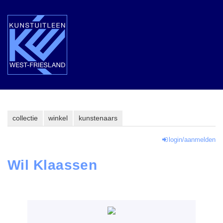
collectie
winkel
kunstenaars
login/aanmelden
Wil Klaassen