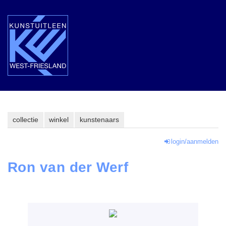
collectie
winkel
kunstenaars
login/aanmelden
Ron van der Werf