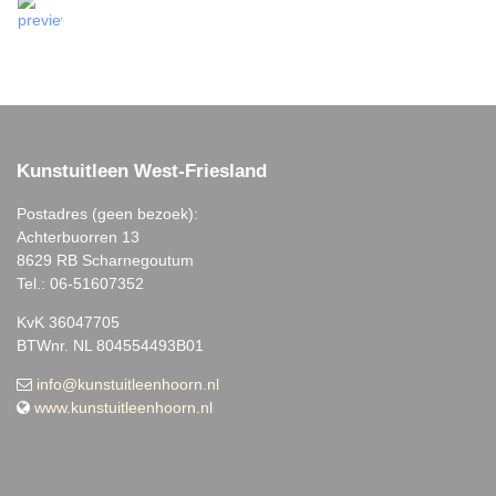
Kunstuitleen West-Friesland
Postadres (geen bezoek):
Achterbuorren 13
8629 RB Scharnegoutum
Tel.: 06-51607352
KvK 36047705
BTWnr. NL 804554493B01
info@kunstuitleenhoorn.nl
www.kunstuitleenhoorn.nl