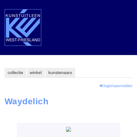
collectie
winkel
kunstenaars
login/aanmelden
Waydelich