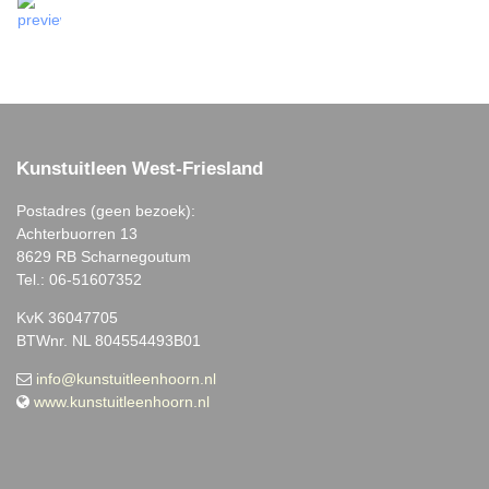
Kunstuitleen West-Friesland
Postadres (geen bezoek):
Achterbuorren 13
8629 RB Scharnegoutum
Tel.: 06-51607352
KvK 36047705
BTWnr. NL 804554493B01
info@kunstuitleenhoorn.nl
www.kunstuitleenhoorn.nl