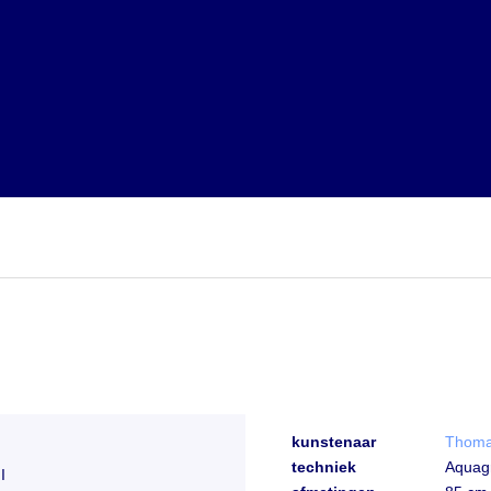
kunstenaar
Thom
techniek
Aquag
I