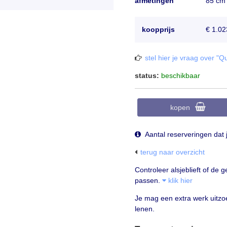
afmetingen
85 cm
koopprijs
€ 1.02
stel hier je vraag over 
status:
beschikbaar
kopen
Aantal reserveringen dat
terug naar overzicht
Controleer alsjeblieft of d
passen.
klik hier
Je mag een extra werk uitzoek
lenen.