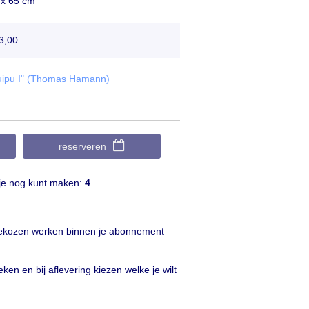
 x 65 cm
3,00
"Quipu I" (Thomas Hamann)
reserveren
 je nog kunt maken:
4
.
e gekozen werken binnen je abonnement
en en bij aflevering kiezen welke je wilt